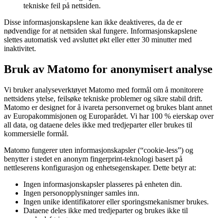
tekniske feil på nettsiden.
Disse informasjonskapslene kan ikke deaktiveres, da de er
nødvendige for at nettsiden skal fungere. Informasjonskapslene
slettes automatisk ved avsluttet økt eller etter 30 minutter med
inaktivitet.
Bruk av Matomo for anonymisert analyse
Vi bruker analyseverktøyet Matomo med formål om å monitorere
nettsidens ytelse, feilsøke tekniske problemer og sikre stabil drift.
Matomo er designet for å ivareta personvernet og brukes blant annet
av Europakommisjonen og Europarådet. Vi har 100 % eierskap over
all data, og dataene deles ikke med tredjeparter eller brukes til
kommersielle formål.
Matomo fungerer uten informasjonskapsler (“cookie-less”) og
benytter i stedet en anonym fingerprint-teknologi basert på
nettleserens konfigurasjon og enhetsegenskaper. Dette betyr at:
Ingen informasjonskapsler plasseres på enheten din.
Ingen personopplysninger samles inn.
Ingen unike identifikatorer eller sporingsmekanismer brukes.
Dataene deles ikke med tredjeparter og brukes ikke til