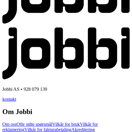
Jobbi AS • 928 079 139
kontakt
Om Jobbi
Om oss
Ofte stilte spørsmål
Vilkår for bruk
Vilkår for
reklamering
Vilkår for fakturabetaling
Akreditering